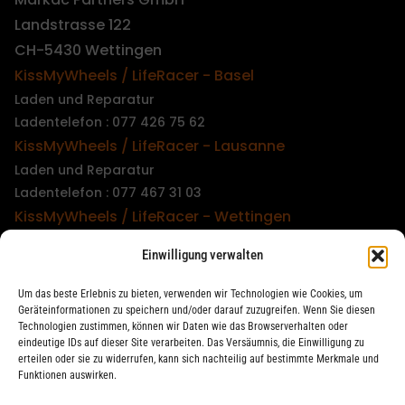
Landstrasse 122
CH-5430 Wettingen
KissMyWheels / LifeRacer - Basel
Laden und Reparatur
Ladentelefon : 077 426 75 62
KissMyWheels / LifeRacer - Lausanne
Laden und Reparatur
Ladentelefon : 077 467 31 03
KissMyWheels / LifeRacer - Wettingen
Laden und Reparatur
Einwilligung verwalten
Ladentelefon : 079 747 00 36
KissMyWheels / LifeRacer - Zürich Unterstrass
Um das beste Erlebnis zu bieten, verwenden wir Technologien wie Cookies, um
Laden und Reparatur
Geräteinformationen zu speichern und/oder darauf zuzugreifen. Wenn Sie diesen
Technologien zustimmen, können wir Daten wie das Browserverhalten oder
Ladentelefon : 078 261 06 40
eindeutige IDs auf dieser Site verarbeiten. Das Versäumnis, die Einwilligung zu
KissMyWheels / LifeRacer - Zürich Wiedikon
erteilen oder sie zu widerrufen, kann sich nachteilig auf bestimmte Merkmale und
Funktionen auswirken.
Reparatur
Ladentelefon : 044 594 48 87