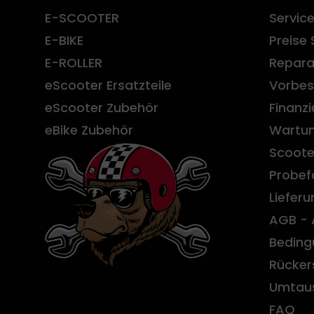
E-SCOOTER
Servic
E-BIKE
Preise 
E-ROLLER
Repara
eScooter Ersatzteile
Vorbes
eScooter Zubehör
Finanz
eBike Zubehör
Wartun
Scoote
Probef
Liefer
AGB - 
Beding
Rücker
Umtau
FAQ