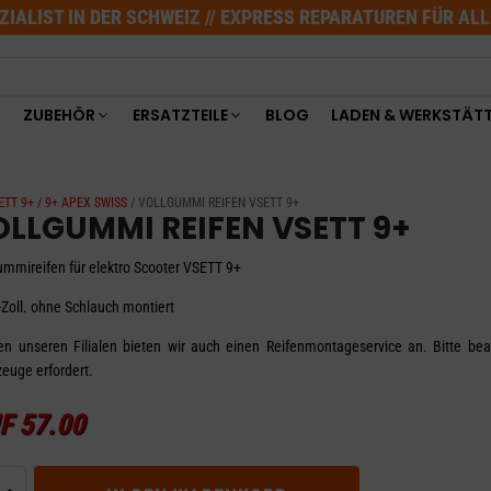
ZIALIST IN DER SCHWEIZ // EXPRESS REPARATUREN FÜR AL
ZUBEHÖR
ERSATZTEILE
BLOG
LADEN & WERKSTÄT
SETT 9+ / 9+ APEX SWISS
/ VOLLGUMMI REIFEN VSETT 9+
OLLGUMMI REIFEN VSETT 9+
ummireifen für elektro Scooter VSETT 9+
-Zoll. ohne Schlauch montiert
len unseren Filialen bieten wir auch einen Reifenmontageservice an. Bitte be
euge erfordert.
F
57.00
GUMMI