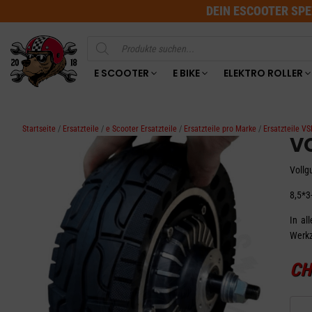
DEIN ESCOOTER SPE
Products
search
E SCOOTER
E BIKE
ELEKTRO ROLLER
Startseite
/
Ersatzteile
/
e Scooter Ersatzteile
/
Ersatzteile pro Marke
/
Ersatzteile V
V
Vollg
8,5*3
In al
Werkz
CH
VOLL