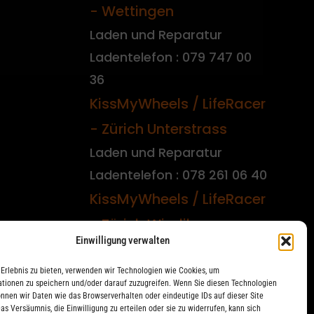
- Wettingen
Laden und Reparatur
Ladentelefon : 079 747 00
36
KissMyWheels / LifeRacer
- Zürich Unterstrass
Laden und Reparatur
Ladentelefon : 078 261 06 40
KissMyWheels / LifeRacer
- Zürich Wiedikon
Einwilligung verwalten
Reparatur
Ladentelefon : 044 594 48
Erlebnis zu bieten, verwenden wir Technologien wie Cookies, um
tionen zu speichern und/oder darauf zuzugreifen. Wenn Sie diesen Technologien
87
nnen wir Daten wie das Browserverhalten oder eindeutige IDs auf dieser Site
as Versäumnis, die Einwilligung zu erteilen oder sie zu widerrufen, kann sich