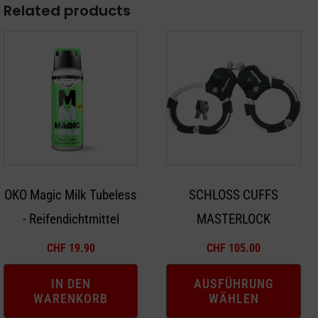
Related products
Dieses
Produkt
weist
mehrere
Varianten
auf.
Die
Optionen
OKO Magic Milk Tubeless
SCHLOSS CUFFS
können
- Reifendichtmittel
MASTERLOCK
auf
der
CHF
19.90
CHF
105.00
Produktseite
gewählt
IN DEN
AUSFÜHRUNG
WARENKORB
WÄHLEN
werden