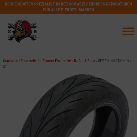
DEIN ESCOOTER SPEZIALIST IN DER SCHWEIZ // EXPRESS REPARATUREN
FÜR ALLE E-TROTTI MARKEN
Startseite
/
Ersatzteile
/
e Scooter Ersatzteile
/
Reifen & Pneu
/ REIFEN INMOTION L9 /
S1