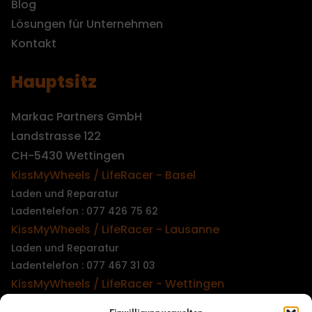
Blog
Lösungen für Unternehmen
Kontakt
Hauptsitz
Markac Partners GmbH
Landstrasse 122
CH-5430 Wettingen
KissMyWheels / LifeRacer - Basel
Laden und Reparatur
Ladentelefon : 077 426 75 62
KissMyWheels / LifeRacer - Lausanne
Laden und Reparatur
Ladentelefon : 077 467 31 03
KissMyWheels / LifeRacer - Wettingen
Laden und Reparatur