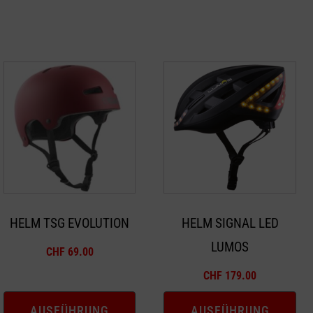
Dieses
Dieses
Produkt
Produkt
weist
weist
mehrere
mehrere
Varianten
Varianten
auf.
auf.
Die
Die
Optionen
Optionen
HELM TSG EVOLUTION
HELM SIGNAL LED
können
können
LUMOS
auf
auf
CHF
69.00
der
der
CHF
179.00
Produktseite
Produktseite
gewählt
gewählt
AUSFÜHRUNG
AUSFÜHRUNG