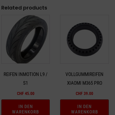
Related products
REIFEN INMOTION L9 /
VOLLGUMMIREIFEN
S1
XIAOMI M365 PRO
CHF
45.00
CHF
39.00
IN DEN
IN DEN
WARENKORB
WARENKORB