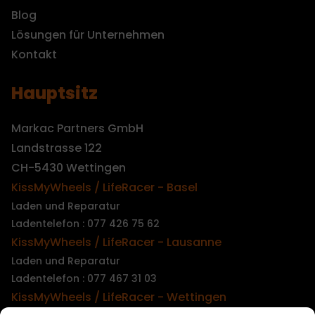
Blog
Lösungen für Unternehmen
Kontakt
Hauptsitz
Markac Partners GmbH
Landstrasse 122
CH-5430 Wettingen
KissMyWheels / LifeRacer - Basel
Laden und Reparatur
Ladentelefon : 077 426 75 62
KissMyWheels / LifeRacer - Lausanne
Laden und Reparatur
Ladentelefon : 077 467 31 03
KissMyWheels / LifeRacer - Wettingen