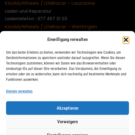
KissMyWheels / LifeRacer - Lausanne
Laden und Reparatur
Ladentelefon : 077 467 31 03
KissMyWheels / LifeRacer - Wettingen
Laden und Reparatur
Einwilligung verwalten
Ladentelefon : 079 747 00 36
KissMyWheels / LifeRacer - Zürich Unterstrass
Um das beste Erlebnis zu bieten, verwenden wir Technologien wie Cookies, um
Laden und Reparatur
Geräteinformationen zu speichern und/oder darauf zuzugreifen. Wenn Sie diesen
Technologien zustimmen, können wir Daten wie das Browserverhalten oder
Ladentelefon : 078 261 06 40
eindeutige IDs auf dieser Site verarbeiten. Das Versäumnis, die Einwilligung zu
KissMyWheels / LifeRacer - Zürich Wiedikon
erteilen oder sie zu widerrufen, kann sich nachteilig auf bestimmte Merkmale und
Funktionen auswirken.
Reparatur
Ladentelefon : 044 594 48 87
Dienste verwalten
Akzeptieren
LifeRacer / KissMyWheels © 2026 Alle Rechte vorbehalten
Verweigern