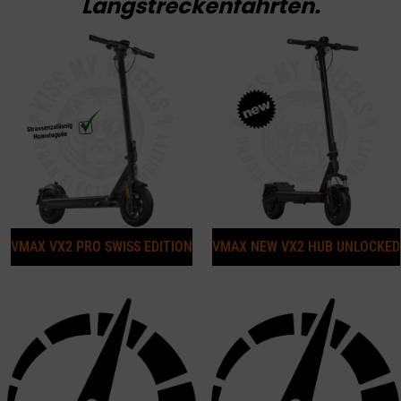
Langstreckenfahrten.
VMAX VX2 PRO SWISS EDITION
VMAX NEW VX2 HUB UNLOCKED