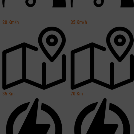
20
Km/h
35
Km/h
35
Km
70
Km