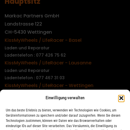
Hauptsitz
Markac Partners GmbH
Landstrasse 122
CH-5430 Wettingen
KissMyWheels / LifeRacer - Basel
Laden und Reparatur
Ladentelefon : 077 426 75 62
KissMyWheels / LifeRacer - Lausanne
Laden und Reparatur
Ladentelefon : 077 467 31 03
KissMyWheels / LifeRacer - Wettingen
Laden und Reparatur
Einwilligung verwalten
Ladentelefon : 079 747 00 36
KissMyWheels / LifeRacer - Zürich Unterstrass
Um das beste Erlebnis zu bieten, verwenden wir Technologien wie Cookies, um
Laden und Reparatur
Geräteinformationen zu speichern und/oder darauf zuzugreifen. Wenn Sie diesen
Technologien zustimmen, können wir Daten wie das Browserverhalten oder
Ladentelefon : 078 261 06 40
eindeutige IDs auf dieser Site verarbeiten. Das Versäumnis, die Einwilligung zu