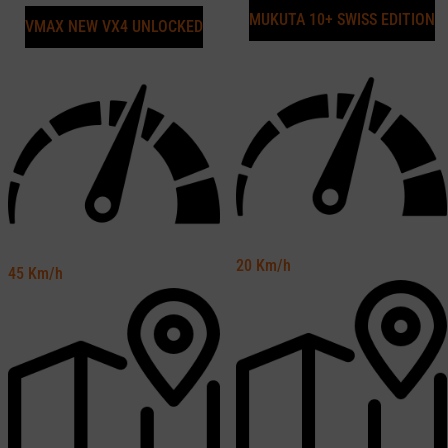
MUKUTA 10+ SWISS EDITION
VMAX NEW VX4 UNLOCKED
20
Km/h
45
Km/h