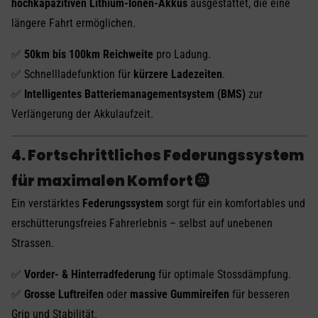
hochkapazitiven Lithium-Ionen-Akkus
ausgestattet, die eine
längere Fahrt ermöglichen.
✅
50km bis 100km Reichweite
pro Ladung.
✅ Schnellladefunktion für
kürzere Ladezeiten
.
✅
Intelligentes Batteriemanagementsystem (BMS)
zur
Verlängerung der Akkulaufzeit.
4. Fortschrittliches Federungssystem
für maximalen Komfort 🛞
Ein verstärktes
Federungssystem
sorgt für ein komfortables und
erschütterungsfreies Fahrerlebnis – selbst auf unebenen
Strassen.
✅
Vorder- & Hinterradfederung
für optimale Stossdämpfung.
✅
Grosse Luftreifen
oder
massive Gummireifen
für besseren
Grip und Stabilität.