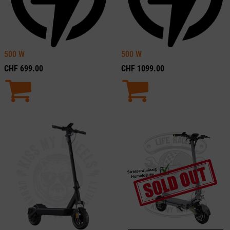
500
W
500
W
CHF
699.00
CHF
1099.00