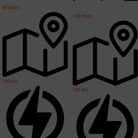
85
Km/h
105
Km/h
160
Km
200
Km