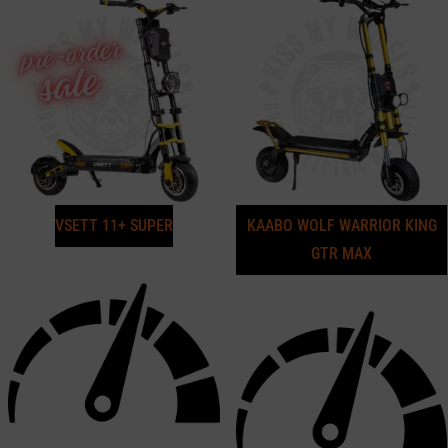
VSETT 11+ SUPER
KAABO WOLF WARRIOR KING
GTR MAX