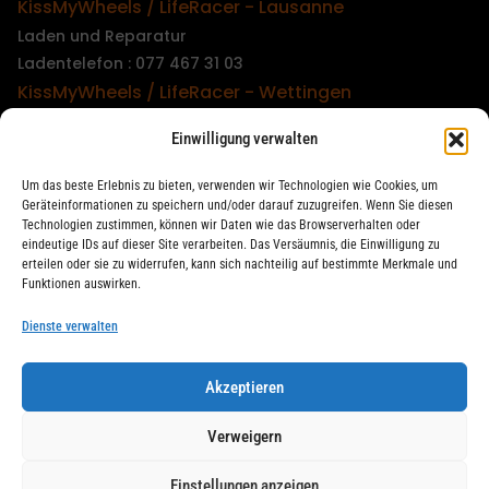
KissMyWheels / LifeRacer - Lausanne
Laden und Reparatur
Ladentelefon : 077 467 31 03
KissMyWheels / LifeRacer - Wettingen
Laden und Reparatur
Einwilligung verwalten
Ladentelefon : 079 747 00 36
KissMyWheels / LifeRacer - Zürich Unterstrass
Um das beste Erlebnis zu bieten, verwenden wir Technologien wie Cookies, um
Laden und Reparatur
Geräteinformationen zu speichern und/oder darauf zuzugreifen. Wenn Sie diesen
Technologien zustimmen, können wir Daten wie das Browserverhalten oder
Ladentelefon : 078 261 06 40
eindeutige IDs auf dieser Site verarbeiten. Das Versäumnis, die Einwilligung zu
KissMyWheels / LifeRacer - Zürich Wiedikon
erteilen oder sie zu widerrufen, kann sich nachteilig auf bestimmte Merkmale und
Funktionen auswirken.
Reparatur
Ladentelefon : 044 594 48 87
Dienste verwalten
Akzeptieren
LifeRacer / KissMyWheels © 2026 Alle Rechte vorbehalten
Verweigern
Einstellungen anzeigen