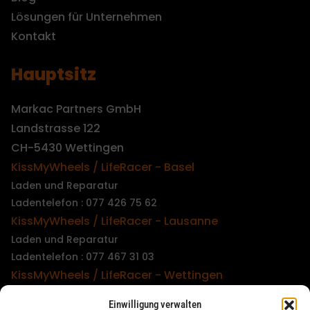
Lösungen für Unternehmen
Kontakt
Hauptsitz
Markac Partners GmbH
Landstrasse 122
CH-5430 Wettingen
KissMyWheels / LifeRacer - Basel
Laden und Reparatur
Ladentelefon : 077 426 75 62
KissMyWheels / LifeRacer - Lausanne
Laden und Reparatur
Ladentelefon : 077 467 31 03
KissMyWheels / LifeRacer - Wettingen
Laden und Reparatur
Einwilligung verwalten