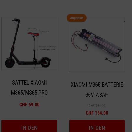
Angebot!
SATTEL XIAOMI
XIAOMI M365 BATTERIE
M365/M365 PRO
36V 7.8AH
CHF
69.00
CHF
194.00
Ursprünglicher
Aktueller
CHF
154.00
Preis
Preis
IN DEN
IN DEN
war:
ist: